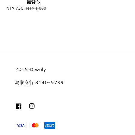
織背心
Sale
NT$ 730
Regular
NT$ 1,080
price
price
2015 © wuly
烏黎商行 8140-9739