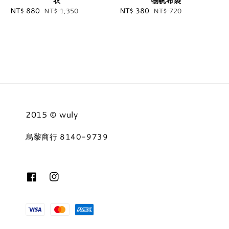
衣
物帆布袋
Sale
NT$ 880
Regular
Sale
NT$ 380
Regular
NT$ 1,350
NT$ 720
price
price
price
price
2015 © wuly
烏黎商行 8140-9739