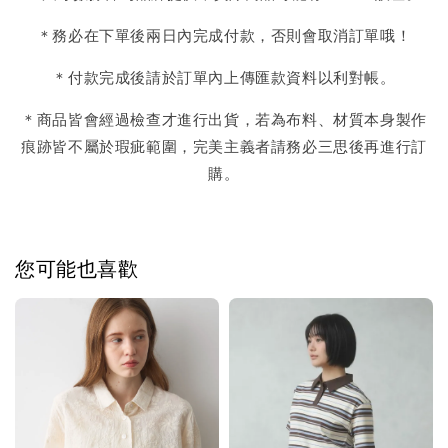
＊務必在下單後兩日內完成付款，否則會取消訂單哦！
＊付款完成後請於訂單內上傳匯款資料以利對帳。
＊商品皆會經過檢查才進行出貨，若為布料、材質本身製作
痕跡皆不屬於瑕疵範圍，完美主義者請務必三思後再進行訂
購。
您可能也喜歡