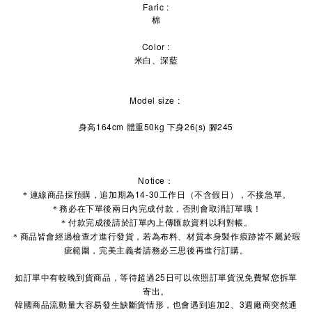
Faric :
棉
Color :
米白、深藍
Model size :
身高164cm 體重50kg 下身26(s) 腳245
Notice：
＊連線商品採預購，追加期為14-30工作日（不含假日），不接急單。
＊務必在下單後兩日內完成付款，否則會取消訂單哦！
＊付款完成後請於訂單內上傳匯款資料以利對帳。
＊商品皆會經過檢查才進行發貨，若為布料、材質本身製作痕跡皆不屬於瑕
疵範圍，完美主義者請務必三思後再進行訂購。
如訂單中有較晚到貨商品，等待超過25日可以依照訂單貨況免費幫您拆單
寄出。
2
3
韓國商品流動量大容易發生缺斷貨情形，也會遇到追加
、
週廠商突然通