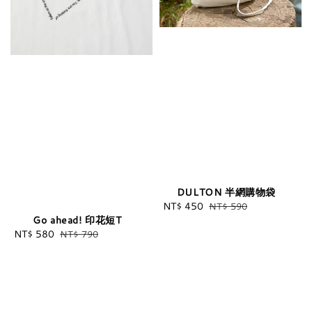
DULTON 半網購物袋
Sale
NT$ 450
Regular
NT$ 590
Go ahead! 印花短T
price
price
Sale
NT$ 580
Regular
NT$ 790
price
price