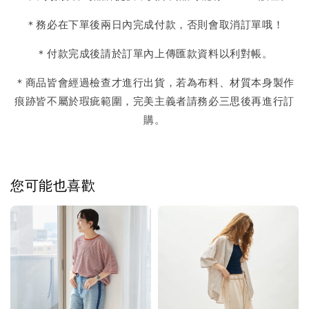
＊務必在下單後兩日內完成付款，否則會取消訂單哦！
＊付款完成後請於訂單內上傳匯款資料以利對帳。
＊商品皆會經過檢查才進行出貨，若為布料、材質本身製作
痕跡皆不屬於瑕疵範圍，完美主義者請務必三思後再進行訂
購。
您可能也喜歡