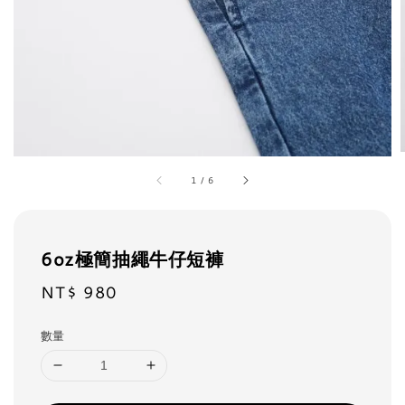
1
/
6
6oz極簡抽繩牛仔短褲
NT$ 980
Regular
price
數量