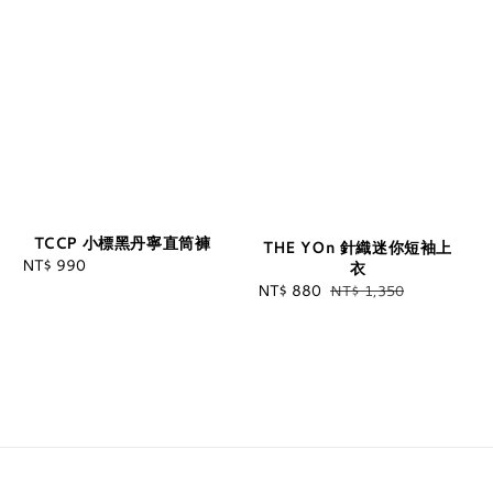
TCCP 小標黑丹寧直筒褲
THE YOn 針織迷你短袖上
NT$ 990
Regular
衣
price
Sale
NT$ 880
Regular
NT$ 1,350
price
price