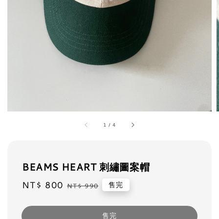
1
/
4
BEAMS HEART 刺繡圖案帽
Sale
NT$ 800
Regular
售完
NT$ 990
price
price
售完