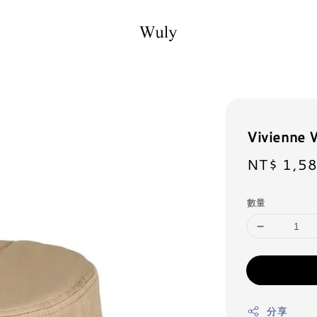
Vivienne
Sale
NT$ 1,5
price
數量
分享