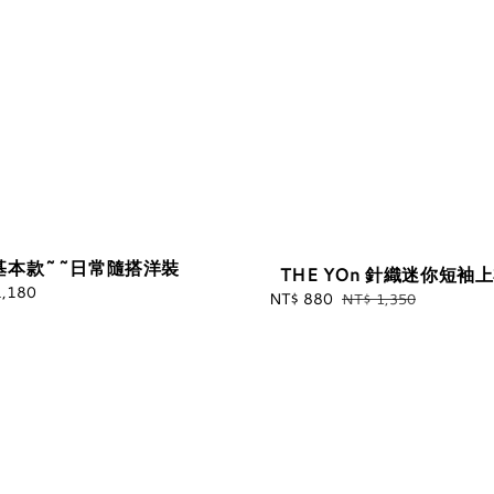
基本款~~日常隨搭洋裝
THE YOn 針織迷你短袖
1,180
Regular
Sale
NT$ 880
Regular
NT$ 1,350
price
price
price