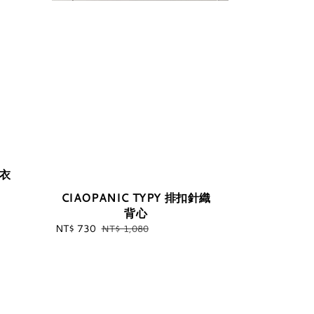
上衣
CIAOPANIC TYPY 排扣針織
背心
Sale
NT$ 730
Regular
NT$ 1,080
price
price