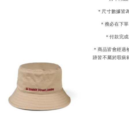
＊尺寸數據皆為
＊務必在下單
＊付款完成
＊商品皆會經過
跡皆不屬於瑕疵