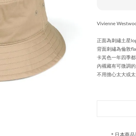
Vivienne Wes
正面為刺繡土星lo
背面刺繡為倫敦fla
卡其色一年四季都
內襯藏有可微調的
不用擔心太大或太
＊日本商品